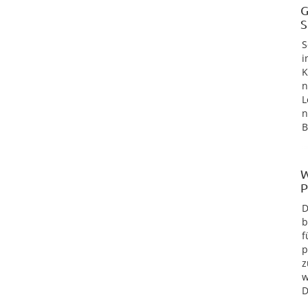
G
S
S
i
K
n
L
n
B
W
P
D
b
f
p
z
w
D