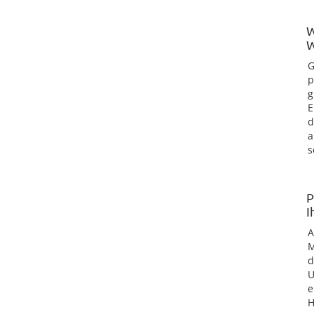
W
W
G
p
g
E
d
a
s
P
I
M
d
U
e
H