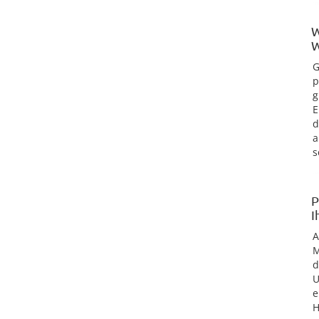
W
W
G
p
g
E
d
a
s
P
I
M
d
U
e
H