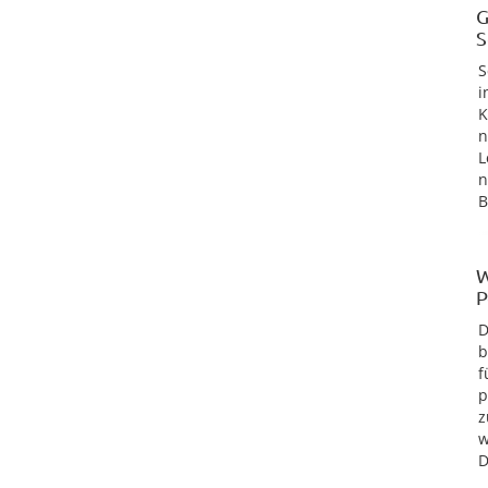
G
S
S
i
K
n
L
n
B
W
P
D
b
f
p
z
w
D