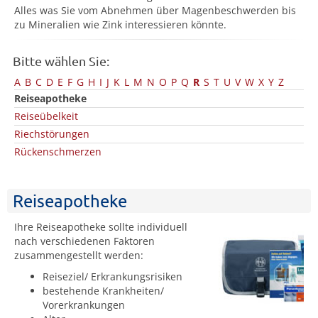
Alles was Sie vom Abnehmen über Magenbeschwerden bis
zu Mineralien wie Zink interessieren könnte.
Bitte wählen Sie:
A
B
C
D
E
F
G
H
I
J
K
L
M
N
O
P
Q
R
S
T
U
V
W
X
Y
Z
Reiseapotheke
Reiseübelkeit
Riechstörungen
Rückenschmerzen
Reiseapotheke
Ihre Reiseapotheke sollte individuell
nach verschiedenen Faktoren
zusammengestellt werden:
Reiseziel/ Erkrankungsrisiken
bestehende Krankheiten/
Vorerkrankungen