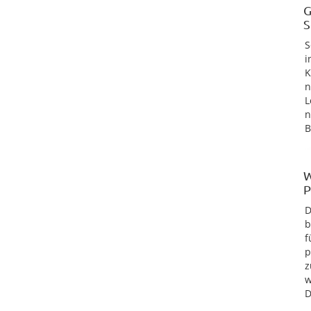
G
S
S
i
K
n
L
n
B
W
P
D
b
f
p
z
w
D