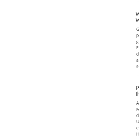
W
W
G
p
g
E
d
a
s
P
I
M
d
U
e
H