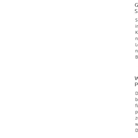
G
S
S
i
K
n
L
n
B
W
P
D
b
f
p
z
w
D