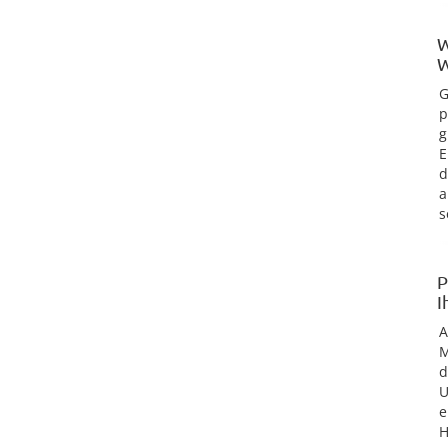
W
W
G
p
g
E
d
a
s
P
I
M
d
U
e
H